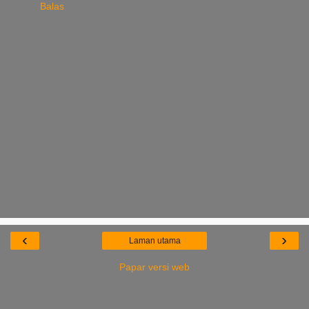
Balas
‹
›
Laman utama
Papar versi web