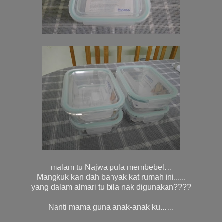
malam tu Najwa pula membebel....
Mangkuk kan dah banyak kat rumah ini......
yang dalam almari tu bila nak digunakan????
Nanti mama guna anak-anak ku.......