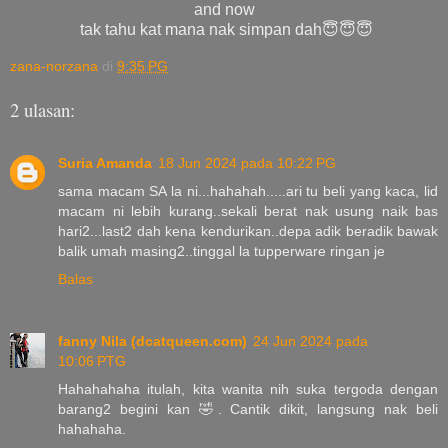
and now
tak tahu kat mana nak simpan dah😇😇😇
zana-norzana
di
9:35 PG
2 ulasan:
Suria Amanda
18 Jun 2024 pada 10:22 PG
sama macam SA la ni...hahahah.....ari tu beli yang kaca, lid
macam ni lebih kurang..sekali berat nak usung naik bas
hari2...last2 dah kena kendurikan..depa adik beradik bawak
balik umah masing2..tinggal la tupperware ringan je
Balas
fanny Nila (dcatqueen.com)
24 Jun 2024 pada
10:06 PTG
Hahahahaha itulah, kita wanita nih suka tergoda dengan
barang2 begini kan 🤣. Cantik dikit, langsung nak beli
hahahaha.